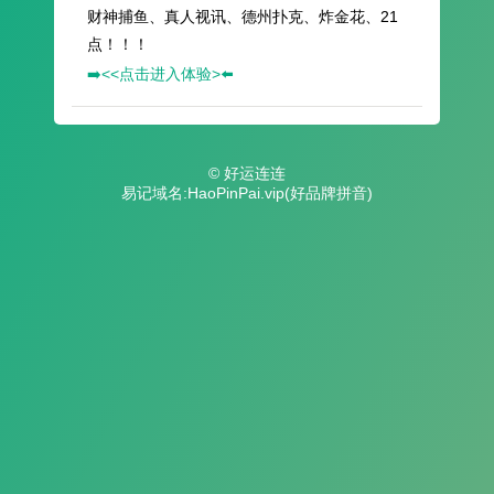
财神捕鱼、真人视讯、德州扑克、炸金花、21
点！！！
➡️<<点击进入体验>⬅️
© 好运连连
易记域名:HaoPinPai.vip(好品牌拼音)